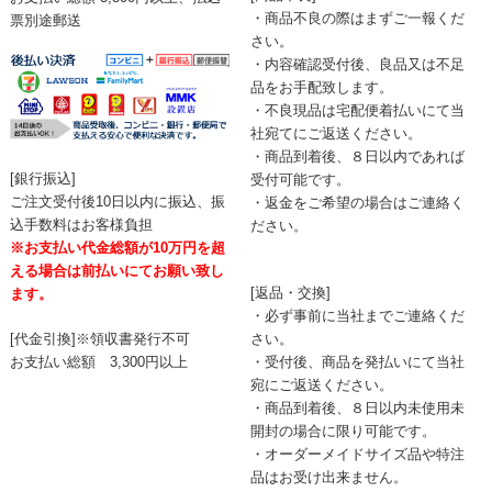
・商品不良の際はまずご一報くだ
票別途郵送
さい。
・内容確認受付後、良品又は不足
品をお手配致します。
・不良現品は宅配便着払いにて当
社宛てにご返送ください。
・商品到着後、８日以内であれば
[銀行振込]
受付可能です。
ご注文受付後10日以内に振込、振
・返金をご希望の場合はご連絡く
込手数料はお客様負担
ださい。
※お支払い代金総額が10万円を超
える場合は前払いにてお願い致し
[返品・交換]
ます。
・必ず事前に当社までご連絡くだ
[代金引換]※領収書発行不可
さい。
お支払い総額 3,300円以上
・受付後、商品を発払いにて当社
宛にご返送ください。
・商品到着後、８日以内未使用未
開封の場合に限り可能です。
・オーダーメイドサイズ品や特注
品はお受け出来ません。