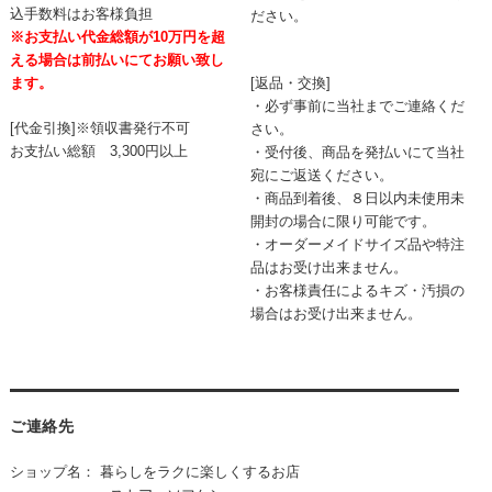
込手数料はお客様負担
ださい。
※お支払い代金総額が10万円を超
える場合は前払いにてお願い致し
[返品・交換]
ます。
・必ず事前に当社までご連絡くだ
[代金引換]※領収書発行不可
さい。
お支払い総額 3,300円以上
・受付後、商品を発払いにて当社
宛にご返送ください。
・商品到着後、８日以内未使用未
開封の場合に限り可能です。
・オーダーメイドサイズ品や特注
品はお受け出来ません。
・お客様責任によるキズ・汚損の
場合はお受け出来ません。
ご連絡先
ショップ名： 暮らしをラクに楽しくするお店