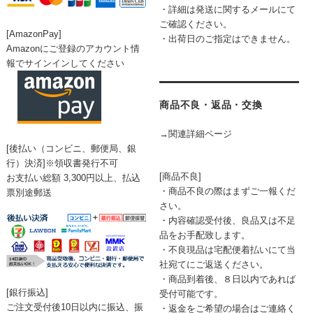
・詳細は発送に関するメールにて
ご確認ください。
[AmazonPay]
・出荷日のご指定はできません。
Amazonにご登録のアカウント情
報でサインインしてください
商品不良・返品・交換
→関連詳細ページ
[後払い（コンビニ、郵便局、銀
行）決済]※領収書発行不可
[商品不良]
お支払い総額 3,300円以上、払込
・商品不良の際はまずご一報くだ
票別途郵送
さい。
・内容確認受付後、良品又は不足
品をお手配致します。
・不良現品は宅配便着払いにて当
社宛てにご返送ください。
・商品到着後、８日以内であれば
[銀行振込]
受付可能です。
ご注文受付後10日以内に振込、振
・返金をご希望の場合はご連絡く