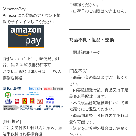
ご確認ください。
[AmazonPay]
・出荷日のご指定はできません。
Amazonにご登録のアカウント情
報でサインインしてください
商品不良・返品・交換
→関連詳細ページ
[後払い（コンビニ、郵便局、銀
行）決済]※領収書発行不可
[商品不良]
お支払い総額 3,300円以上、払込
・商品不良の際はまずご一報くだ
票別途郵送
さい。
・内容確認受付後、良品又は不足
品をお手配致します。
・不良現品は宅配便着払いにて当
社宛てにご返送ください。
・商品到着後、８日以内であれば
[銀行振込]
受付可能です。
ご注文受付後10日以内に振込、振
・返金をご希望の場合はご連絡く
込手数料はお客様負担
ださい。