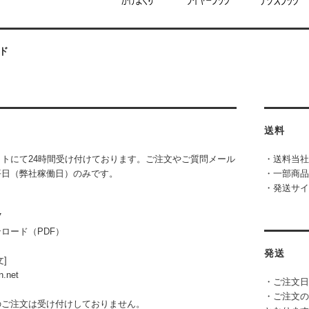
ド
送料
トにて24時間受け付けております。ご注文やご質問メール
・送料当社
平日（弊社稼働日）のみです。
・一部商品
・発送サイ
7
ロード（PDF）
発送
]
n.net
・ご注文日
・ご注文の
のご注文は受け付けしておりません。