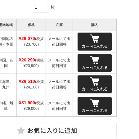
枚
配送地域
価格
在庫
購入
¥26,070
中国地方
(税抜
メールにて出
除く本州
¥23,700)
荷日回答
¥26,290
中国、四
(税抜
メールにて出
国
¥23,900)
荷日回答
¥26,510
北海道、
(税抜
メールにて出
九州
¥24,100)
荷日回答
¥31,900
沖縄、離
(税抜
メールにて出
島
¥29,000)
荷日回答