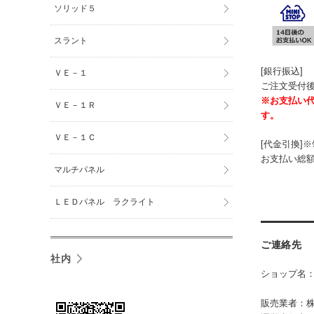
ソリッド５
スラント
[銀行振込]
ＶＥ－１
ご注文受付後
※お支払い代
ＶＥ－１Ｒ
す。
ＶＥ－１Ｃ
[代金引換]
お支払い総額 
マルチパネル
ＬＥＤパネル ラクライト
ご連絡先
社内
ショップ名：
ストア
販売業者：