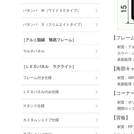
パタンパ Ｗ（ワイド３０タイプ）
パタンパ Ｓ（スリムエイトタイプ）
【フレー
［アルミ額縁 簡易フレーム］
材質：ア
マルチパネル
カラー：
表面処理
［ＬＥＤパネル ラクライト］
【角部キ
フレーム付き仕様
材質：AB
表面処理
ＬＥＤパネルのみ仕様
【コーナ
材質：ポ
スタンド仕様
開閉ロッ
【背板】
カスタムシェイプ仕様
材質：PP