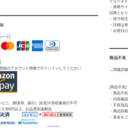
となります
・規格サイ
以降となり
・特寸特注
法
・詳細は発
・出荷日の
カード]
商品不良
]
にご登録のアカウント情報でサインインしてください
→関連詳細
[商品不良]
・商品不良
・内容確認
ンビニ、郵便局、銀行）決済]※領収書発行不可
・不良現品
 3,300円以上、払込票別途郵送
・商品到着
・返金をご