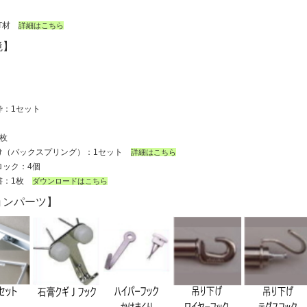
】
ET材
詳細はこちら
境】
】
枠：1セット
枚
け（バックスプリング）：1セット
詳細はこちら
ロック：4個
書：1枚
ダウンロードはこちら
ョンパーツ】