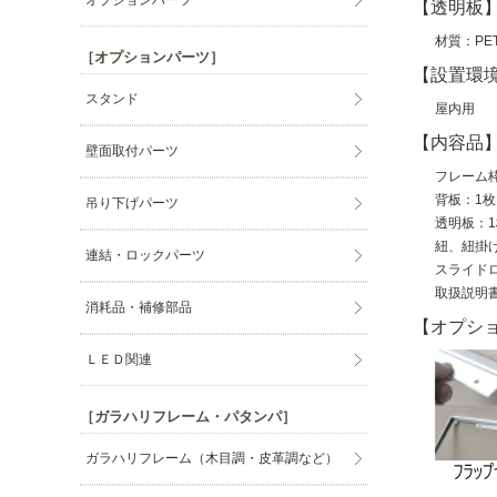
オプションパーツ
【透明板
材質：P
［オプションパーツ］
【設置環
スタンド
屋内用
【内容品
壁面取付パーツ
フレーム
背板：1枚
吊り下げパーツ
透明板：1
紐、紐掛
連結・ロックパーツ
スライド
取扱説明
消耗品・補修部品
【オプシ
ＬＥＤ関連
［ガラハリフレーム・パタンパ］
ガラハリフレーム（木目調・皮革調など）