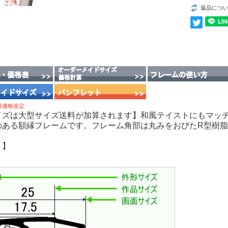
返品につ
1日価格改定
イズは大型サイズ送料が加算されます】和風テイストにもマッ
のある額縁フレームです。フレーム角部は丸みをおびたR型樹
さ】