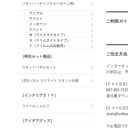
パタンパ（オリジナルパターン柄）
アニマル
テイスト
ご利用ガイ
メッセージ
イベント
Ｗ（ワイド３０タイプ）
Ｓ（スリムエイトタイプ）
Ｆ（フィルムのみ販売）
ご注文方法
［特注セット商品］
インターネッ
スタンドパネルセット
の対応は、
LEDパネル ラクライト スタンド仕様
[ＦＡＸ注文]
047-491-713
［インテリアＤＩＹ］
発注書ダウン
ウォールシェルフ
[Ｅメール注文
store@sofke
［アイデアグッズ］
※お電話で