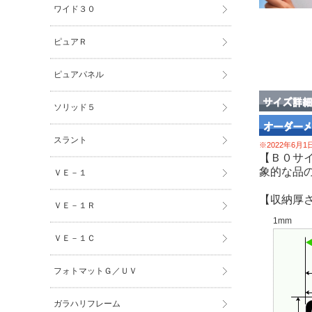
ワイド３０
ピュアＲ
ピュアパネル
ソリッド５
スラント
※2022年6月
【Ｂ０サ
象的な品
ＶＥ－１
【収納厚
ＶＥ－１Ｒ
1mm
ＶＥ－１Ｃ
フォトマットＧ／ＵＶ
ガラハリフレーム