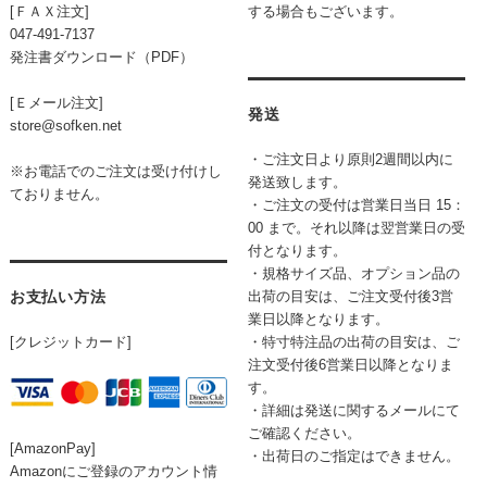
[ＦＡＸ注文]
する場合もございます。
047-491-7137
発注書ダウンロード（PDF）
[Ｅメール注文]
発送
store@sofken.net
・ご注文日より原則2週間以内に
※お電話でのご注文は受け付けし
発送致します。
ておりません。
・ご注文の受付は営業日当日 15：
00 まで。それ以降は翌営業日の受
付となります。
・規格サイズ品、オプション品の
お支払い方法
出荷の目安は、ご注文受付後3営
業日以降となります。
[クレジットカード]
・特寸特注品の出荷の目安は、ご
注文受付後6営業日以降となりま
す。
・詳細は発送に関するメールにて
ご確認ください。
[AmazonPay]
・出荷日のご指定はできません。
Amazonにご登録のアカウント情