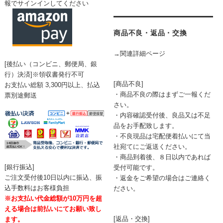
報でサインインしてください
商品不良・返品・交換
→関連詳細ページ
[後払い（コンビニ、郵便局、銀
行）決済]※領収書発行不可
[商品不良]
お支払い総額 3,300円以上、払込
・商品不良の際はまずご一報くだ
票別途郵送
さい。
・内容確認受付後、良品又は不足
品をお手配致します。
・不良現品は宅配便着払いにて当
社宛てにご返送ください。
・商品到着後、８日以内であれば
[銀行振込]
受付可能です。
ご注文受付後10日以内に振込、振
・返金をご希望の場合はご連絡く
込手数料はお客様負担
ださい。
※お支払い代金総額が10万円を超
える場合は前払いにてお願い致し
[返品・交換]
ます。